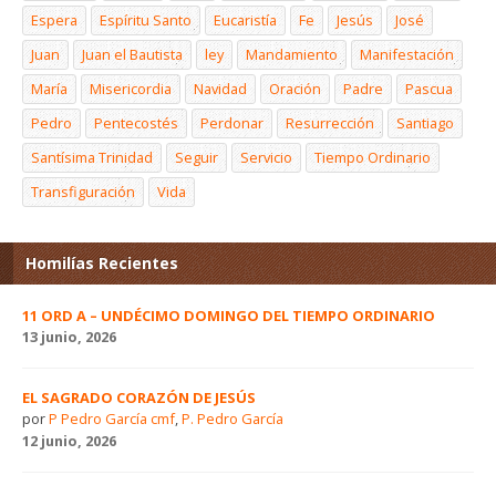
Espera
Espíritu Santo
Eucaristía
Fe
Jesús
José
Juan
Juan el Bautista
ley
Mandamiento
Manifestación
María
Misericordia
Navidad
Oración
Padre
Pascua
Pedro
Pentecostés
Perdonar
Resurrección
Santiago
Santísima Trinidad
Seguir
Servicio
Tiempo Ordinario
Transfiguración
Vida
Homilías Recientes
11 ORD A – UNDÉCIMO DOMINGO DEL TIEMPO ORDINARIO
13 junio, 2026
EL SAGRADO CORAZÓN DE JESÚS
por
P Pedro García cmf
,
P. Pedro García
12 junio, 2026