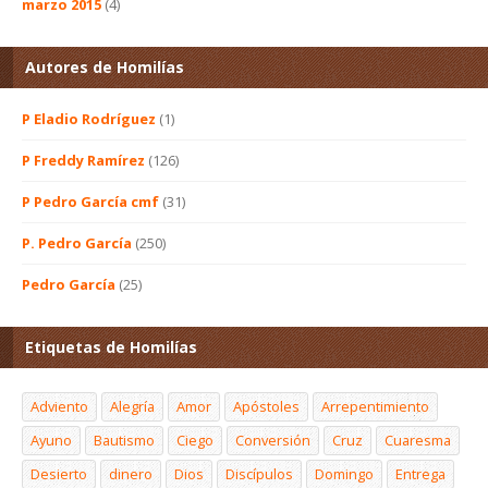
marzo 2015
(4)
Autores de Homilías
P Eladio Rodríguez
(1)
P Freddy Ramírez
(126)
P Pedro García cmf
(31)
P. Pedro García
(250)
Pedro García
(25)
Etiquetas de Homilías
Adviento
Alegría
Amor
Apóstoles
Arrepentimiento
Ayuno
Bautismo
Ciego
Conversión
Cruz
Cuaresma
Desierto
dinero
Dios
Discípulos
Domingo
Entrega