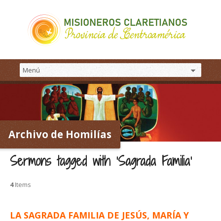
Archivo de Homilías
Sermons tagged with ‘Sagrada Familia’
4
Items
LA SAGRADA FAMILIA DE JESÚS, MARÍA Y