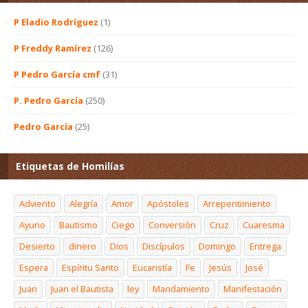
P Eladio Rodríguez
(1)
P Freddy Ramírez
(126)
P Pedro García cmf
(31)
P. Pedro García
(250)
Pedro García
(25)
Etiquetas de Homilías
Adviento
Alegría
Amor
Apóstoles
Arrepentimiento
Ayuno
Bautismo
Ciego
Conversión
Cruz
Cuaresma
Desierto
dinero
Dios
Discípulos
Domingo
Entrega
Espera
Espíritu Santo
Eucaristía
Fe
Jesús
José
Juan
Juan el Bautista
ley
Mandamiento
Manifestación