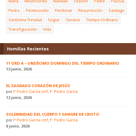
María
Misericordia
Navidad
Oración
Padre
Pascua
Pedro
Pentecostés
Perdonar
Resurrección
Santiago
Santísima Trinidad
Seguir
Servicio
Tiempo Ordinario
Transfiguración
Vida
Homilías Recientes
11 ORD A – UNDÉCIMO DOMINGO DEL TIEMPO ORDINARIO
13 junio, 2026
EL SAGRADO CORAZÓN DE JESÚS
por
P Pedro García cmf
,
P. Pedro García
12 junio, 2026
SOLEMNIDAD DEL CUERPO Y SANGRE DE CRISTO
por
P Pedro García cmf
,
P. Pedro García
6 junio, 2026