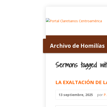
Inicio
Acerca de nosotros
Archivo de Homilías
Home
>
Archivo de Homilías
>
Tagged S
Sermons tagged wit
LA EXALTACIÓN DE L
13 septiembre, 2025
por
P.