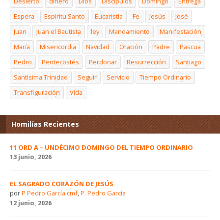
Desierto
dinero
Dios
Discípulos
Domingo
Entrega
Espera
Espíritu Santo
Eucaristía
Fe
Jesús
José
Juan
Juan el Bautista
ley
Mandamiento
Manifestación
María
Misericordia
Navidad
Oración
Padre
Pascua
Pedro
Pentecostés
Perdonar
Resurrección
Santiago
Santísima Trinidad
Seguir
Servicio
Tiempo Ordinario
Transfiguración
Vida
Homilías Recientes
11 ORD A – UNDÉCIMO DOMINGO DEL TIEMPO ORDINARIO
13 junio, 2026
EL SAGRADO CORAZÓN DE JESÚS
por
P Pedro García cmf
,
P. Pedro García
12 junio, 2026