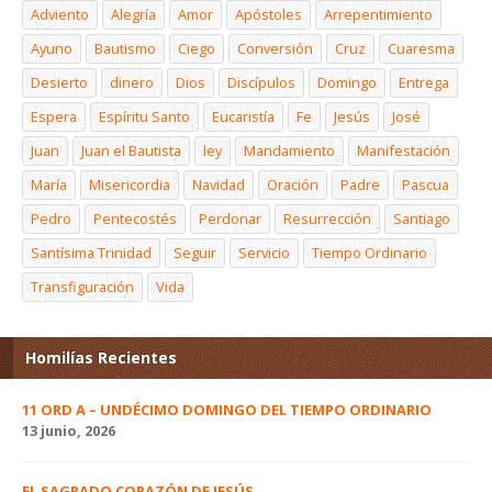
Adviento
Alegría
Amor
Apóstoles
Arrepentimiento
Ayuno
Bautismo
Ciego
Conversión
Cruz
Cuaresma
Desierto
dinero
Dios
Discípulos
Domingo
Entrega
Espera
Espíritu Santo
Eucaristía
Fe
Jesús
José
Juan
Juan el Bautista
ley
Mandamiento
Manifestación
María
Misericordia
Navidad
Oración
Padre
Pascua
Pedro
Pentecostés
Perdonar
Resurrección
Santiago
Santísima Trinidad
Seguir
Servicio
Tiempo Ordinario
Transfiguración
Vida
Homilías Recientes
11 ORD A – UNDÉCIMO DOMINGO DEL TIEMPO ORDINARIO
13 junio, 2026
EL SAGRADO CORAZÓN DE JESÚS