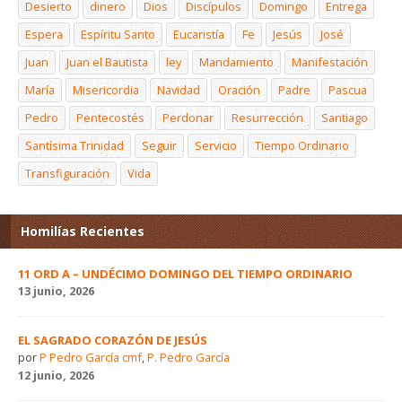
Desierto
dinero
Dios
Discípulos
Domingo
Entrega
Espera
Espíritu Santo
Eucaristía
Fe
Jesús
José
Juan
Juan el Bautista
ley
Mandamiento
Manifestación
María
Misericordia
Navidad
Oración
Padre
Pascua
Pedro
Pentecostés
Perdonar
Resurrección
Santiago
Santísima Trinidad
Seguir
Servicio
Tiempo Ordinario
Transfiguración
Vida
Homilías Recientes
11 ORD A – UNDÉCIMO DOMINGO DEL TIEMPO ORDINARIO
13 junio, 2026
EL SAGRADO CORAZÓN DE JESÚS
por
P Pedro García cmf
,
P. Pedro García
12 junio, 2026