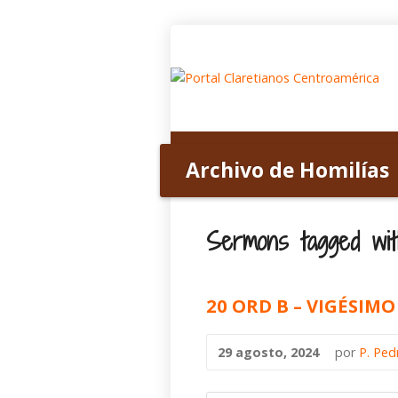
Inicio
Acerca de nosotros
Archivo de Homilías
Home
>
Archivo de Homilías
>
Tagged S
Sermons tagged wit
20 ORD B – VIGÉSI
29 agosto, 2024
por
P. Ped