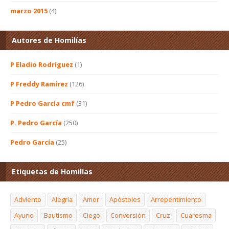
marzo 2015
(4)
Autores de Homilías
P Eladio Rodríguez
(1)
P Freddy Ramírez
(126)
P Pedro García cmf
(31)
P. Pedro García
(250)
Pedro García
(25)
Etiquetas de Homilías
Adviento
Alegría
Amor
Apóstoles
Arrepentimiento
Ayuno
Bautismo
Ciego
Conversión
Cruz
Cuaresma