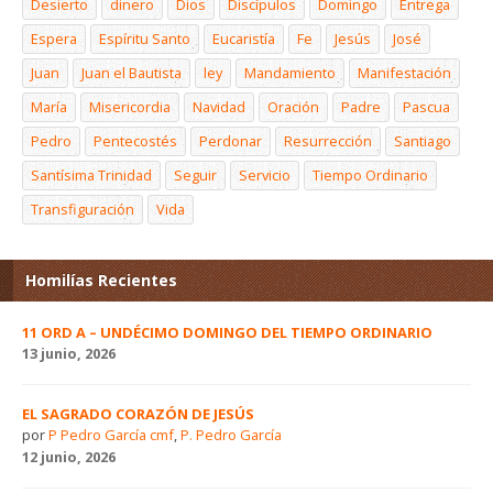
Desierto
dinero
Dios
Discípulos
Domingo
Entrega
Espera
Espíritu Santo
Eucaristía
Fe
Jesús
José
Juan
Juan el Bautista
ley
Mandamiento
Manifestación
María
Misericordia
Navidad
Oración
Padre
Pascua
Pedro
Pentecostés
Perdonar
Resurrección
Santiago
Santísima Trinidad
Seguir
Servicio
Tiempo Ordinario
Transfiguración
Vida
Homilías Recientes
11 ORD A – UNDÉCIMO DOMINGO DEL TIEMPO ORDINARIO
13 junio, 2026
EL SAGRADO CORAZÓN DE JESÚS
por
P Pedro García cmf
,
P. Pedro García
12 junio, 2026