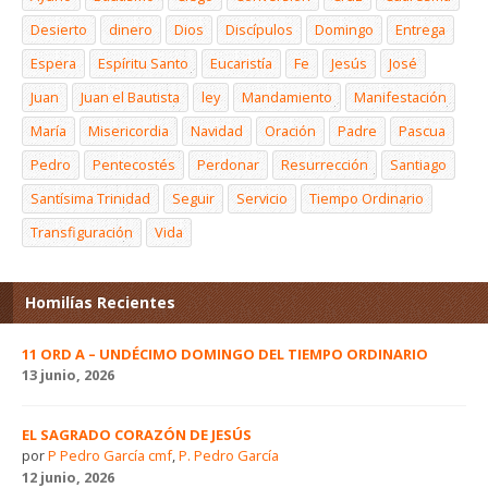
Desierto
dinero
Dios
Discípulos
Domingo
Entrega
Espera
Espíritu Santo
Eucaristía
Fe
Jesús
José
Juan
Juan el Bautista
ley
Mandamiento
Manifestación
María
Misericordia
Navidad
Oración
Padre
Pascua
Pedro
Pentecostés
Perdonar
Resurrección
Santiago
Santísima Trinidad
Seguir
Servicio
Tiempo Ordinario
Transfiguración
Vida
Homilías Recientes
11 ORD A – UNDÉCIMO DOMINGO DEL TIEMPO ORDINARIO
13 junio, 2026
EL SAGRADO CORAZÓN DE JESÚS
por
P Pedro García cmf
,
P. Pedro García
12 junio, 2026