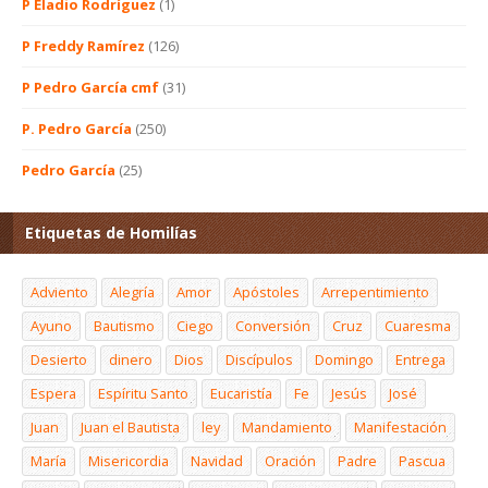
P Eladio Rodríguez
(1)
P Freddy Ramírez
(126)
P Pedro García cmf
(31)
P. Pedro García
(250)
Pedro García
(25)
Etiquetas de Homilías
Adviento
Alegría
Amor
Apóstoles
Arrepentimiento
Ayuno
Bautismo
Ciego
Conversión
Cruz
Cuaresma
Desierto
dinero
Dios
Discípulos
Domingo
Entrega
Espera
Espíritu Santo
Eucaristía
Fe
Jesús
José
Juan
Juan el Bautista
ley
Mandamiento
Manifestación
María
Misericordia
Navidad
Oración
Padre
Pascua