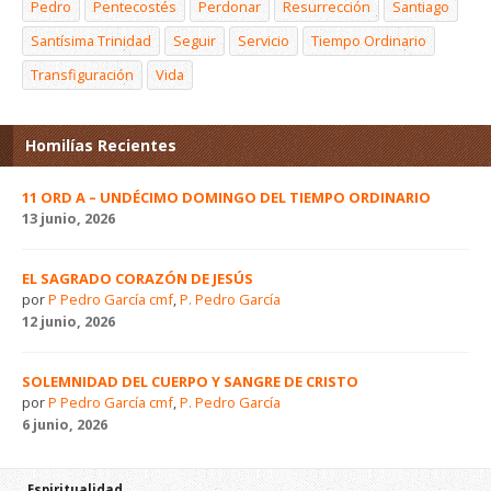
Pedro
Pentecostés
Perdonar
Resurrección
Santiago
Santísima Trinidad
Seguir
Servicio
Tiempo Ordinario
Transfiguración
Vida
Homilías Recientes
11 ORD A – UNDÉCIMO DOMINGO DEL TIEMPO ORDINARIO
13 junio, 2026
EL SAGRADO CORAZÓN DE JESÚS
por
P Pedro García cmf
,
P. Pedro García
12 junio, 2026
SOLEMNIDAD DEL CUERPO Y SANGRE DE CRISTO
por
P Pedro García cmf
,
P. Pedro García
6 junio, 2026
Espiritualidad