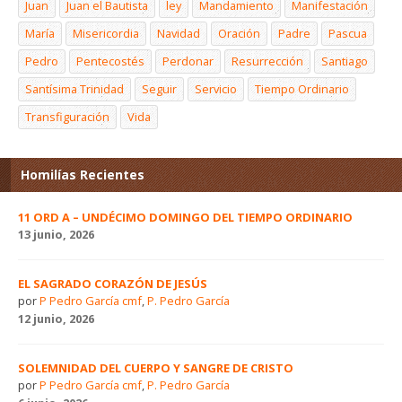
Juan
Juan el Bautista
ley
Mandamiento
Manifestación
María
Misericordia
Navidad
Oración
Padre
Pascua
Pedro
Pentecostés
Perdonar
Resurrección
Santiago
Santísima Trinidad
Seguir
Servicio
Tiempo Ordinario
Transfiguración
Vida
Homilías Recientes
11 ORD A – UNDÉCIMO DOMINGO DEL TIEMPO ORDINARIO
13 junio, 2026
EL SAGRADO CORAZÓN DE JESÚS
por
P Pedro García cmf
,
P. Pedro García
12 junio, 2026
SOLEMNIDAD DEL CUERPO Y SANGRE DE CRISTO
por
P Pedro García cmf
,
P. Pedro García