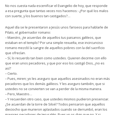
No nos cuesta nada escenificar el Evangelio de hoy, que responde
a esa pregunta que tantas veces nos hacemos: -¿Por qué los malos
con suerte, y los buenos tan castigados?…
Aquel día se le presentaron a Jesús unos fariseos para hablarle de
Pilato, el gobernador romano:
– Maestro, ¿te acuerdas de aquellos tus paisanos galileos, que
estaban en el templo? Por una simple revuelta, ese incircunciso
romano mezcló la sangre de aquellos pobres con la del sacrificio
que ofrecían.
– Sí, lo recuerdo tan bien como ustedes. Quieren decirme con ello
que eran unos pecadores, y que por eso los castigó Dios, ¿no es
así?
– Cierto.
– Pues, miren; yo les aseguro que aquellos asesinados no eran más
pecadores que los demás galileos. Y les aseguro también, que si
ustedes no se convierten se van a perder de la misma manera.
– Pero, Maestro…
– Y recuerden otro caso, que ustedes mismos pudieron presenciar.
¿Se acuerdan de la torre de Siloé? Todos pensaron que aquellos
dieciocho que murieron aplastados cuando se derrumbó, eran los
mayores pecadores de Jerusalén. Pues yo os digo que no. Y si