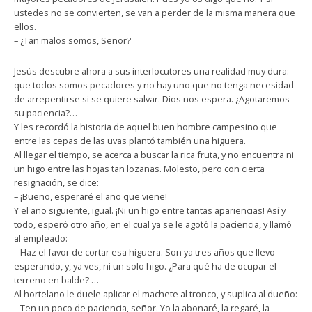
ustedes no se convierten, se van a perder de la misma manera que
ellos.
– ¿Tan malos somos, Señor?
Jesús descubre ahora a sus interlocutores una realidad muy dura:
que todos somos pecadores y no hay uno que no tenga necesidad
de arrepentirse si se quiere salvar. Dios nos espera. ¿Agotaremos
su paciencia?…
Y les recordó la historia de aquel buen hombre campesino que
entre las cepas de las uvas plantó también una higuera.
Al llegar el tiempo, se acerca a buscar la rica fruta, y no encuentra ni
un higo entre las hojas tan lozanas. Molesto, pero con cierta
resignación, se dice:
– ¡Bueno, esperaré el año que viene!
Y el año siguiente, igual. ¡Ni un higo entre tantas apariencias! Así y
todo, esperó otro año, en el cual ya se le agotó la paciencia, y llamó
al empleado:
– Haz el favor de cortar esa higuera. Son ya tres años que llevo
esperando, y, ya ves, ni un solo higo. ¿Para qué ha de ocupar el
terreno en balde? …
Al hortelano le duele aplicar el machete al tronco, y suplica al dueño:
– Ten un poco de paciencia, señor. Yo la abonaré, la regaré, la