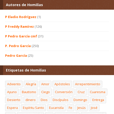
Autores de Homilías
P Eladio Rodríguez
(1)
P Freddy Ramírez
(126)
P Pedro García cmf
(31)
P. Pedro García
(250)
Pedro García
(25)
Etiquetas de Homilías
Adviento
Alegría
Amor
Apóstoles
Arrepentimiento
Ayuno
Bautismo
Ciego
Conversión
Cruz
Cuaresma
Desierto
dinero
Dios
Discípulos
Domingo
Entrega
Espera
Espíritu Santo
Eucaristía
Fe
Jesús
José