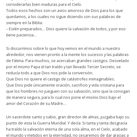
considerarlas bien maduras para el Cielo.
Todos esos hechos son un aviso amoroso de Dios para los que
quedamos, a los cuales no sigue diciendo con sus palabras de
siempre en la Biblia:
– Estén preparados… Dios quiere la salvación de todos, y por eso
tiene paciencia…
Si discurrimos sobre lo que hoy vemos en el mundo a nuestro
alrededor, nos vienen pronto a la mente los sucesos y las palabras
de Fátima. Para muchos, se acercaban grandes castigos. Desvelado
por el mismo Papa el tan traído y tan llevado Tercer Secreto, se
reducía todo a que Dios nos pide la conversión.
Que Dios no quiere el castigo de catástrofes inimaginables.
Que Dios pide únicamente oración, sacrificio y vida cristiana para
que los hombres no jueguen con su salvación, sino que la consigan
de manera segura, para lo cual nos pone el mismo Dios bajo el
amor del Corazón de su Madre…
Un sacerdote santo y sabio, gran director de almas, juzgaba bajo su
punto de vista la Guerra Mundial. Y decía: Si tanta y tanta desgracia
ha traído la salvación eterna de una sola alma, en el Cielo, acabado
el mundo y metidos en la eternidad, no cesaremos de dar gracias a