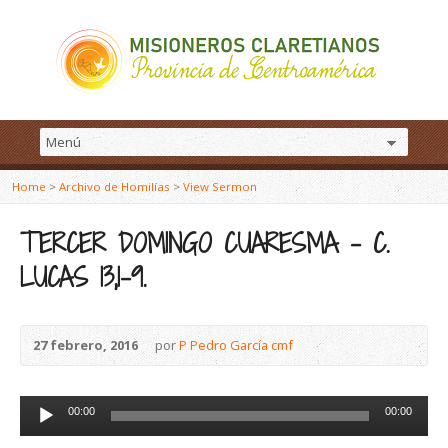
Home
>
Archivo de Homilías
>
View Sermon
TERCER DOMINGO CUARESMA – C.
LUCAS 13,1-9.
27 febrero, 2016
por
P Pedro García cmf
Reproductor
00:00
00:00
de
audio