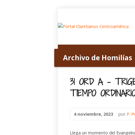
Inicio
Acerca de nosotros
Archivo de Homilías
Home
>
Archivo de Homilías
>
View Ser
31 ORD A – TRIG
TIEMPO ORDINARI
4 noviembre, 2023
por
P. P
Llega un momento del Evangelio e