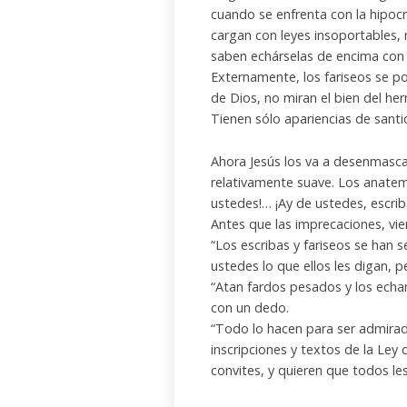
cuando se enfrenta con la hipocre
cargan con leyes insoportables, 
saben echárselas de encima con 
Externamente, los fariseos se po
de Dios, no miran el bien del he
Tienen sólo apariencias de sant
Ahora Jesús los va a desenmasc
relativamente suave. Los anatem
ustedes!… ¡Ay de ustedes, escrib
Antes que las imprecaciones, vi
“Los escribas y fariseos se han
ustedes lo que ellos les digan, 
“Atan fardos pesados y los echan
con un dedo.
“Todo lo hacen para ser admirad
inscripciones y textos de la Ley
convites, y quieren que todos l