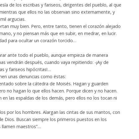
sía de los escribas y fariseos, dirigentes del pueblo, al que
mientras que ellos no las observan sino externamente, y
mil argucias.
rtan muy bien. Pero, entre tanto, tienen el corazón alejado
rmano, y no piensan más que en subir, en medrar, en lucir.
idad para ocultar un corazón torcido…
arar ante todo el pueblo, aunque empieza de manera
as vendrán después, cuando vaya repitiendo: -¡Ay de
as y fariseos hipócritas!…
enen unas denuncias como éstas:
 sentado sobre la cátedra de Moisés. Hagan y guarden
pero no hagan lo que ellos hacen. Porque dicen y no hacen.
 en las espaldas de los demás, pero ellos no los tocan ni
os por los hombres. Alargan las cintas de sus mantos, con
 de Dios. Buscan siempre los primeros puestos en los
es llamen maestros”…