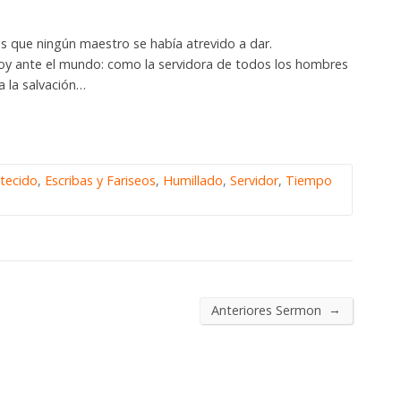
es que ningún maestro se había atrevido a dar.
hoy ante el mundo: como la servidora de todos los hombres
a la salvación…
ltecido
,
Escribas y Fariseos
,
Humillado
,
Servidor
,
Tiempo
→
Anteriores Sermon