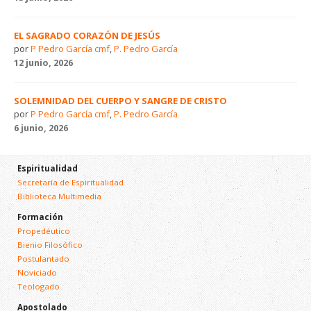
EL SAGRADO CORAZÓN DE JESÚS
por
P Pedro García cmf
,
P. Pedro García
12 junio, 2026
SOLEMNIDAD DEL CUERPO Y SANGRE DE CRISTO
por
P Pedro García cmf
,
P. Pedro García
6 junio, 2026
Espiritualidad
Secretaría de Espiritualidad
Biblioteca Multimedia
Formación
Propedéutico
Bienio Filosófico
Postulantado
Noviciado
Teologado
Apostolado