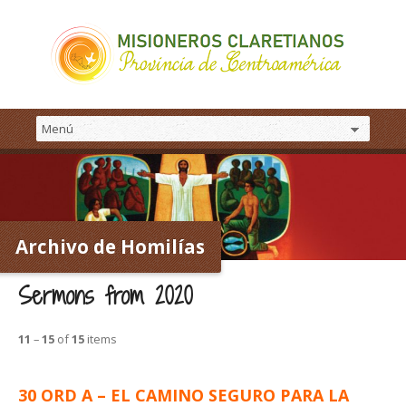
Archivo de Homilías
Sermons from 2020
11
–
15
of
15
items
30 ORD A – EL CAMINO SEGURO PARA LA