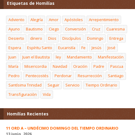
Etiquetas de Homilías
Adviento
Alegría
Amor
Apóstoles
Arrepentimiento
Ayuno
Bautismo
Ciego
Conversión
Cruz
Cuaresma
Desierto
dinero
Dios
Discípulos
Domingo
Entrega
Espera
Espíritu Santo
Eucaristía
Fe
Jesús
José
Juan
Juan el Bautista
ley
Mandamiento
Manifestación
María
Misericordia
Navidad
Oración
Padre
Pascua
Pedro
Pentecostés
Perdonar
Resurrección
Santiago
Santísima Trinidad
Seguir
Servicio
Tiempo Ordinario
Transfiguración
Vida
Homilías Recientes
11 ORD A – UNDÉCIMO DOMINGO DEL TIEMPO ORDINARIO
13 junio, 2026