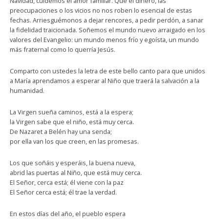
Navidad, cuidemos el amor familiar. Que el dinero, las
preocupaciones o los vicios no nos roben lo esencial de estas
fechas. Arriesguémonos a dejar rencores, a pedir perdón, a sanar
la fidelidad traicionada. Soñemos el mundo nuevo arraigado en los
valores del Evangelio: un mundo menos frío y egoísta, un mundo
más fraternal como lo querría Jesús.
Comparto con ustedes la letra de este bello canto para que unidos
a María aprendamos a esperar al Niño que traerá la salvación a la
humanidad.
La Virgen sueña caminos, está a la espera;
la Virgen sabe que el niño, está muy cerca.
De Nazaret a Belén hay una senda;
por ella van los que creen, en las promesas.
Los que soñáis y esperáis, la buena nueva,
abrid las puertas al Niño, que está muy cerca.
El Señor, cerca está; él viene con la paz
El Señor cerca está; él trae la verdad.
En estos días del año, el pueblo espera