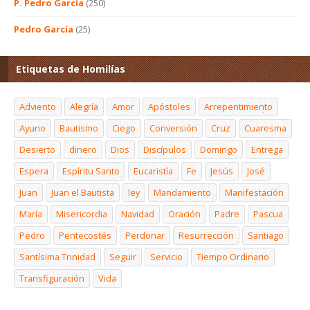
P. Pedro García
(250)
Pedro García
(25)
Etiquetas de Homilías
Adviento
Alegría
Amor
Apóstoles
Arrepentimiento
Ayuno
Bautismo
Ciego
Conversión
Cruz
Cuaresma
Desierto
dinero
Dios
Discípulos
Domingo
Entrega
Espera
Espíritu Santo
Eucaristía
Fe
Jesús
José
Juan
Juan el Bautista
ley
Mandamiento
Manifestación
María
Misericordia
Navidad
Oración
Padre
Pascua
Pedro
Pentecostés
Perdonar
Resurrección
Santiago
Santísima Trinidad
Seguir
Servicio
Tiempo Ordinario
Transfiguración
Vida