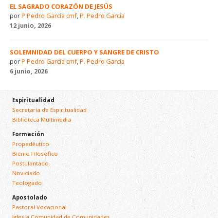
EL SAGRADO CORAZÓN DE JESÚS
por
P Pedro García cmf
,
P. Pedro García
12 junio, 2026
SOLEMNIDAD DEL CUERPO Y SANGRE DE CRISTO
por
P Pedro García cmf
,
P. Pedro García
6 junio, 2026
Espiritualidad
Secretaría de Espiritualidad
Biblioteca Multimedia
Formación
Propedéutico
Bienio Filosófico
Postulantado
Noviciado
Teologado
Apostolado
Pastoral Vocacional
Iglesia Comunidad de Comunidades