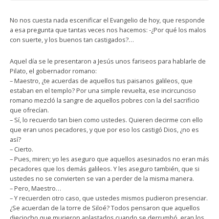
No nos cuesta nada escenificar el Evangelio de hoy, que responde
a esa pregunta que tantas veces nos hacemos: -¿Por qué los malos
con suerte, y los buenos tan castigados?…
Aquel día se le presentaron a Jesús unos fariseos para hablarle de
Pilato, el gobernador romano:
– Maestro, ¿te acuerdas de aquellos tus paisanos galileos, que
estaban en el templo? Por una simple revuelta, ese incircunciso
romano mezcló la sangre de aquellos pobres con la del sacrificio
que ofrecían.
– Sí, lo recuerdo tan bien como ustedes. Quieren decirme con ello
que eran unos pecadores, y que por eso los castigó Dios, ¿no es
así?
– Cierto.
– Pues, miren; yo les aseguro que aquellos asesinados no eran más
pecadores que los demás galileos. Y les aseguro también, que si
ustedes no se convierten se van a perder de la misma manera.
– Pero, Maestro…
– Y recuerden otro caso, que ustedes mismos pudieron presenciar.
¿Se acuerdan de la torre de Siloé? Todos pensaron que aquellos
dieciocho que murieron aplastados cuando se derrumbó, eran los