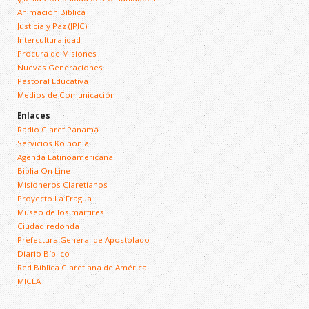
Animación Bíblica
Justicia y Paz (JPIC)
Interculturalidad
Procura de Misiones
Nuevas Generaciones
Pastoral Educativa
Medios de Comunicación
Enlaces
Radio Claret Panamá
Servicios Koinonía
Agenda Latinoamericana
Biblia On Line
Misioneros Claretianos
Proyecto La Fragua
Museo de los mártires
Ciudad redonda
Prefectura General de Apostolado
Diario Bíblico
Red Bíblica Claretiana de América
MICLA