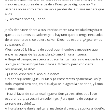
mayores pecadores de Jerusalén. Pues yo os digo que no. Y si
ustedes no se convierten, se van a perder de la misma manera que
ellos.
– ¿Tan malos somos, Señor?
Jesús descubre ahora a sus interlocutores una realidad muy dura:
que todos somos pecadores y no hay uno que no tenga necesidad
de arrepentirse si se quiere salvar. Dios nos espera. ¿Agotaremos
su paciencia?…
Y les recordó la historia de aquel buen hombre campesino que
entre las cepas de las uvas plantó también una higuera.
Al llegar el tiempo, se acerca a buscar la rica fruta, y no encuentra ni
un higo entre las hojas tan lozanas. Molesto, pero con cierta
resignación, se dice:
– ¡Bueno, esperaré el año que viene!
Y el año siguiente, igual. ¡Ni un higo entre tantas apariencias! Así y
todo, esperó otro año, en el cual ya se le agotó la paciencia, y llamó
al empleado:
– Haz el favor de cortar esa higuera. Son ya tres años que llevo
esperando, y, ya ves, ni un solo higo. ¿Para qué ha de ocupar el
terreno en balde? …
Al hortelano le duele aplicar el machete al tronco, y suplica al dueño: