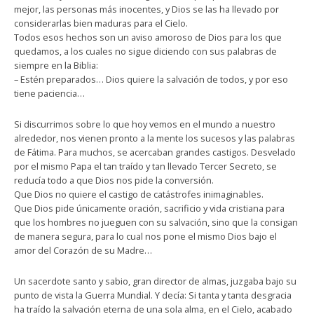
mejor, las personas más inocentes, y Dios se las ha llevado por
considerarlas bien maduras para el Cielo.
Todos esos hechos son un aviso amoroso de Dios para los que
quedamos, a los cuales no sigue diciendo con sus palabras de
siempre en la Biblia:
– Estén preparados… Dios quiere la salvación de todos, y por eso
tiene paciencia…
Si discurrimos sobre lo que hoy vemos en el mundo a nuestro
alrededor, nos vienen pronto a la mente los sucesos y las palabras
de Fátima. Para muchos, se acercaban grandes castigos. Desvelado
por el mismo Papa el tan traído y tan llevado Tercer Secreto, se
reducía todo a que Dios nos pide la conversión.
Que Dios no quiere el castigo de catástrofes inimaginables.
Que Dios pide únicamente oración, sacrificio y vida cristiana para
que los hombres no jueguen con su salvación, sino que la consigan
de manera segura, para lo cual nos pone el mismo Dios bajo el
amor del Corazón de su Madre…
Un sacerdote santo y sabio, gran director de almas, juzgaba bajo su
punto de vista la Guerra Mundial. Y decía: Si tanta y tanta desgracia
ha traído la salvación eterna de una sola alma, en el Cielo, acabado