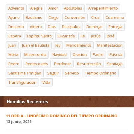
Adviento
Alegría
Amor
Apóstoles
Arrepentimiento
Ayuno
Bautismo
Ciego
Conversión
Cruz
Cuaresma
Desierto
dinero
Dios
Discípulos
Domingo
Entrega
Espera
Espíritu Santo
Eucaristía
Fe
Jesús
José
Juan
Juan el Bautista
ley
Mandamiento
Manifestación
María
Misericordia
Navidad
Oración
Padre
Pascua
Pedro
Pentecostés
Perdonar
Resurrección
Santiago
Santísima Trinidad
Seguir
Servicio
Tiempo Ordinario
Transfiguración
Vida
Homilías Recientes
11 ORD A – UNDÉCIMO DOMINGO DEL TIEMPO ORDINARIO
13 junio, 2026