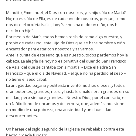
Manolito, Emmanuel, el Dios-con-nosotros, ¿es hijo sólo de María?
No; no es sólo de Ella, es de cada uno de nosotros, porque, como
nos dice el profeta Isaías, hoy “se nos ha dado un niño, nos ha
nacido un hijo”.
Por medio de María, todos hemos recibido como algo nuestro, y
propio de cada uno, este Hijo de Dios que se hace hombre y niño
encantador para estar con nosotros y salvarnos.
Ante la cunita de este Niño que es nuestro, todos perdemos hoy la
cabeza. La alegría de hoy no es privativa del querido San Francisco
de Asís, del que se cantaba con simpatía: – Dice el Padre San
Francisco – que el día de Navidad, – el que no ha perdido el seso –
no tiene el seso cabal.
La antigüedad pagana y politeísta inventó muchos dioses, y todos
eran potentes, grandes, ricos; y hasta los malos eran grandes en su
maldad, pero siempre grandes… Nuestro Dios, por el contrario, es
un Niñito lleno de encantos y de ternura, que, además, nos viene
en medio de una pobreza, una austeridad y una humildad
desconcertantes.
Un hereje del siglo segundo de la Iglesia se rebelaba contra este
hecho, y decía furioso: