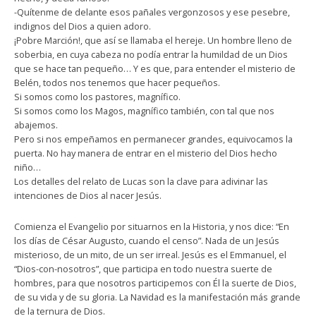
-Quítenme de delante esos pañales vergonzosos y ese pesebre,
indignos del Dios a quien adoro.
¡Pobre Marción!, que así se llamaba el hereje. Un hombre lleno de
soberbia, en cuya cabeza no podía entrar la humildad de un Dios
que se hace tan pequeño… Y es que, para entender el misterio de
Belén, todos nos tenemos que hacer pequeños.
Si somos como los pastores, magnífico.
Si somos como los Magos, magnífico también, con tal que nos
abajemos.
Pero si nos empeñamos en permanecer grandes, equivocamos la
puerta. No hay manera de entrar en el misterio del Dios hecho
niño…
Los detalles del relato de Lucas son la clave para adivinar las
intenciones de Dios al nacer Jesús.
Comienza el Evangelio por situarnos en la Historia, y nos dice: “En
los días de César Augusto, cuando el censo”. Nada de un Jesús
misterioso, de un mito, de un ser irreal. Jesús es el Emmanuel, el
“Dios-con-nosotros”, que participa en todo nuestra suerte de
hombres, para que nosotros participemos con Él la suerte de Dios,
de su vida y de su gloria. La Navidad es la manifestación más grande
de la ternura de Dios.