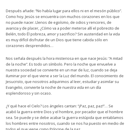
Después añade: “No había lugar para ellos ni en el mesón público”.
Como hoy. Jesús se encuentra con muchos corazones en los que
no puede nacer. Llenos de egoísmo, de odios y rencores, de
avaricia y de placer, ¿Cómo va a poder meterse allí el pobrecito de
Belén, todo Él pobreza, amor y sacrificio? Sin austeridad en la vida
es muy difícil disfrutar de un Dios que tiene cabida sólo en
corazones desprendidos…
Nos señala después la hora misteriosa en que nace Jesús: “A mitad
de la noche”. Es todo un símbolo. Pero la noche que envuelve a
nuestra sociedad se convierte en un mar de luz, cuando se deja
iluminar por el que viene a ser la Luz del mundo. El conocimiento de
Jesucristo, que nosotros adquirimos al leer, estudiar y asimilar su
Evangelio, convierte la noche de nuestra vida en un día
esplendoroso y sin ocaso.
¿Y qué hace el Cielo? Los ángeles cantan: “¡Paz, paz, paz!”… Se
acabó la guerra entre Dios y el hombre, por pecador que el hombre
sea. Se puede y se debe acabar la guerra estúpida que entablamos
los hombres entre nosotros, cuando se nos ha puesto en medio de
todos el que viene como Príncipe de la paz.