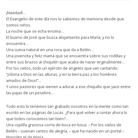
¡Navidad!…
El Evangelio de este día nos lo sabemos de memoria desde que
somos niños.
La noche que se echa encima…
El bueno de José que busca alojamiento para María, y no lo
encuentra…
Una cueva natural en una roca que da a Belén…
Una jovencita y feliz mamá que se encuentra sobre sus rodillas y
entre sus brazos al chiquitín que acaba de nacer virginalmente…
Por los cielos, todo un ejército de ángeles que van cantando:
“¡Gloria a Dios en las alturas, y en la tierra paz a los hombres
amados de Dios!”…
Y unos pastores que vienen a adorar a ese chiquillo que yace entre
las pajas de un pesebre…
Todo esto lo tenemos tan grabado nosotros en la mente como tan
escrito en las páginas de Lucas. ¿Para qué volver a contar ahora lo
que todos conocemos tan bien?…
Una coplilla graciosa corría de boca en boca: – Por los cielos de
Belén – suenan cantos de alegría, – que ha nacido en un portal –
Manolito el de María.