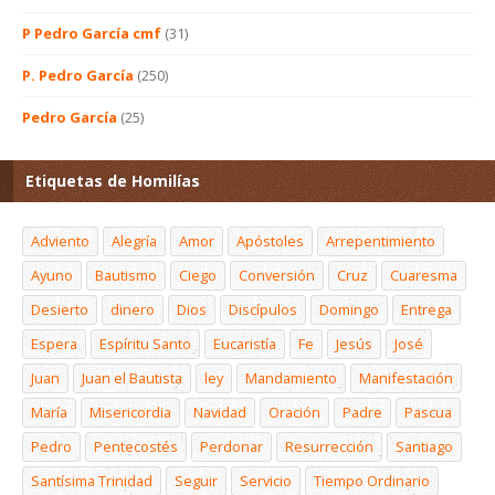
P Pedro García cmf
(31)
P. Pedro García
(250)
Pedro García
(25)
Etiquetas de Homilías
Adviento
Alegría
Amor
Apóstoles
Arrepentimiento
Ayuno
Bautismo
Ciego
Conversión
Cruz
Cuaresma
Desierto
dinero
Dios
Discípulos
Domingo
Entrega
Espera
Espíritu Santo
Eucaristía
Fe
Jesús
José
Juan
Juan el Bautista
ley
Mandamiento
Manifestación
María
Misericordia
Navidad
Oración
Padre
Pascua
Pedro
Pentecostés
Perdonar
Resurrección
Santiago
Santísima Trinidad
Seguir
Servicio
Tiempo Ordinario