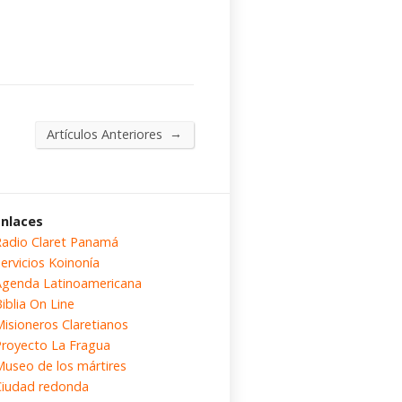
→
Artículos Anteriores
Enlaces
Radio Claret Panamá
ervicios Koinonía
Agenda Latinoamericana
iblia On Line
Misioneros Claretianos
Proyecto La Fragua
Museo de los mártires
Ciudad redonda