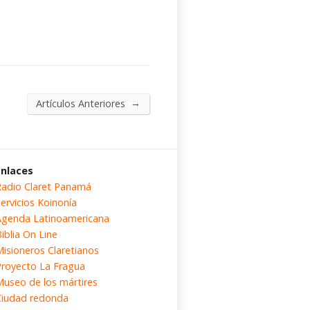
→
Artículos Anteriores
Enlaces
Radio Claret Panamá
ervicios Koinonía
Agenda Latinoamericana
iblia On Line
Misioneros Claretianos
Proyecto La Fragua
Museo de los mártires
Ciudad redonda