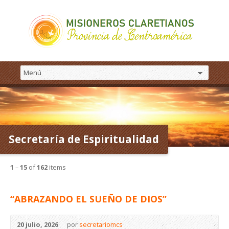
Secretaría de Espiritualidad
1
–
15
of
162
items
“ABRAZANDO EL SUEÑO DE DIOS”
20 julio, 2026
por
secretariomcs