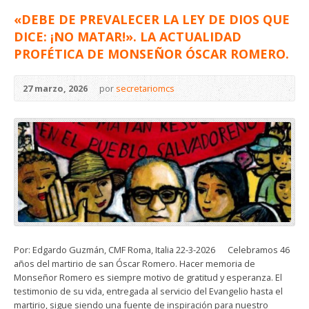
«DEBE DE PREVALECER LA LEY DE DIOS QUE
DICE: ¡NO MATAR!». LA ACTUALIDAD
PROFÉTICA DE MONSEÑOR ÓSCAR ROMERO.
27 marzo, 2026
por
secretariomcs
Por: Edgardo Guzmán, CMF Roma, Italia 22-3-2026 Celebramos 46
años del martirio de san Óscar Romero. Hacer memoria de
Monseñor Romero es siempre motivo de gratitud y esperanza. El
testimonio de su vida, entregada al servicio del Evangelio hasta el
martirio, sigue siendo una fuente de inspiración para nuestro