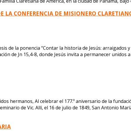
 Familia Claretiana de América, en la ciudad de Panamá, baj
DE LA CONFERENCIA DE MISIONERO CLARETIAN
sis de la ponencia “Contar la historia de Jesús: arraigados 
n de Jn 15,4-8, donde Jesús invita a permanecer unidos a Él
hermanos, Al celebrar el 177.º aniversario de la fundación
eminario de Vic. Allí, el 16 de julio de 1849, San Antonio Ma
ARIA