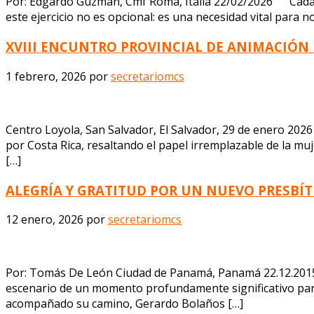
Por: Edgardo Guzmán, Cmf Roma, Italia 22/02/2026 Cada pr
este ejercicio no es opcional: es una necesidad vital para 
XVIII ENCUNTRO PROVINCIAL DE ANIMACIÓN B
1 febrero, 2026
por
secretariomcs
Centro Loyola, San Salvador, El Salvador, 29 de enero 20
por Costa Rica, resaltando el papel irremplazable de la muj
[…]
ALEGRÍA Y GRATITUD POR UN NUEVO PRESB
12 enero, 2026
por
secretariomcs
Por: Tomás De León Ciudad de Panamá, Panamá 22.12.2015 E
escenario de un momento profundamente significativo para
acompañado su camino, Gerardo Bolaños […]