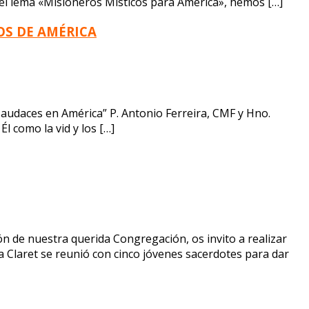
o el lema «Misioneros Místicos para América», hemos […]
OS DE AMÉRICA
y audaces en América” P. Antonio Ferreira, CMF y Hno.
 como la vid y los […]
 de nuestra querida Congregación, os invito a realizar
ría Claret se reunió con cinco jóvenes sacerdotes para dar