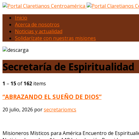
Inicio
Acerca de nosotros
Noticias y actualidad
Solidarízate con nuestras misiones
Secretaría de Espiritualidad
1
–
15
of
162
items
“ABRAZANDO EL SUEÑO DE DIOS”
20 julio, 2026
por
secretariomcs
Misioneros Místicos para América Encuentro de Espiritualid