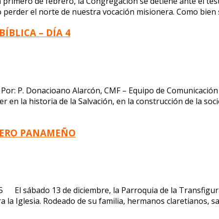
imero de febrero, la Congregación se detiene ante el testi
no perder el norte de nuestra vocación misionera. Como bien 
ÍBLICA – DÍA 4
26 Por: P. Donacioano Alarcón, CMF – Equipo de Comunicaci
er en la historia de la Salvación, en la construcción de la s
ÍTERO PANAMEÑO
l sábado 13 de diciembre, la Parroquia de la Transfigurac
 la Iglesia. Rodeado de su familia, hermanos claretianos, 