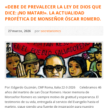
«DEBE DE PREVALECER LA LEY DE DIOS QUE
DICE: ¡NO MATAR!». LA ACTUALIDAD
PROFÉTICA DE MONSEÑOR ÓSCAR ROMERO.
27 marzo, 2026
por
secretariomcs
Por: Edgardo Guzmán, CMF Roma, Italia 22-3-2026 Celebramos 46
años del martirio de san Óscar Romero. Hacer memoria de
Monseñor Romero es siempre motivo de gratitud y esperanza. El
testimonio de su vida, entregada al servicio del Evangelio hasta el
martirio, sigue siendo una fuente de inspiración para nuestro