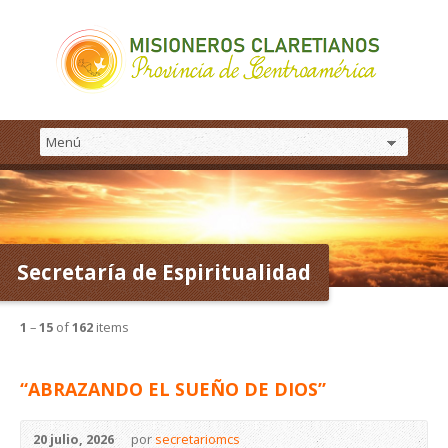
Secretaría de Espiritualidad
1
–
15
of
162
items
“ABRAZANDO EL SUEÑO DE DIOS”
20 julio, 2026
por
secretariomcs