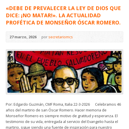
«DEBE DE PREVALECER LA LEY DE DIOS QUE
DICE: ¡NO MATAR!». LA ACTUALIDAD
PROFÉTICA DE MONSEÑOR ÓSCAR ROMERO.
27 marzo, 2026
por
secretariomcs
Por: Edgardo Guzmán, CMF Roma, Italia 22-3-2026 Celebramos 46
años del martirio de san Óscar Romero. Hacer memoria de
Monseñor Romero es siempre motivo de gratitud y esperanza. El
testimonio de su vida, entregada al servicio del Evangelio hasta el
martirio, sigue siendo una fuente de inspiración para nuestro