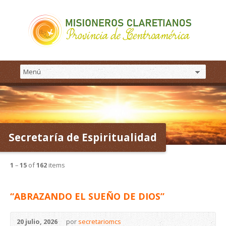
Secretaría de Espiritualidad
1
–
15
of
162
items
“ABRAZANDO EL SUEÑO DE DIOS”
20 julio, 2026
por
secretariomcs