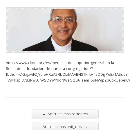
https://www.claret.org/es/mensaje-del-superior-general-en-la-
fiesta-de-la-fundacion-de-nuestra-congregacion/?
fbclid=IwY2xjawFDJYdleHRuA2FlbQIxMAABHSTKfkH4sODjiJPeEx1ASu0z-
_VwrkspIB7BsRwIAihVSO9WYdqNWaGQ0A_aem_5uNWJpZbCbkUepel0
←
Artículos más recientes
→
Artículos más antiguos