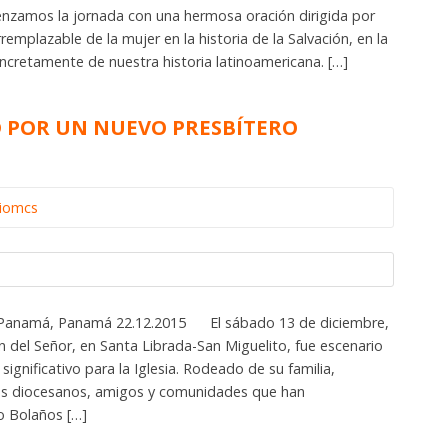
zamos la jornada con una hermosa oración dirigida por
rremplazable de la mujer en la historia de la Salvación, en la
ncretamente de nuestra historia latinoamericana. […]
D POR UN NUEVO PRESBÍTERO
riomcs
 Panamá, Panamá 22.12.2015 El sábado 13 de diciembre,
ón del Señor, en Santa Librada-San Miguelito, fue escenario
nificativo para la Iglesia. Rodeado de su familia,
es diocesanos, amigos y comunidades que han
 Bolaños […]