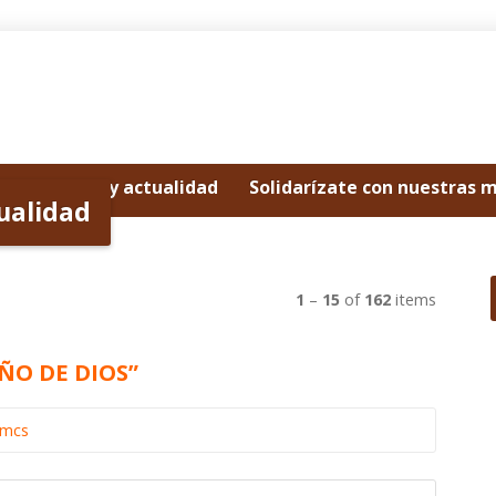
Noticias y actualidad
Solidarízate con nuestras 
tualidad
1
–
15
of
162
items
ÑO DE DIOS”
omcs