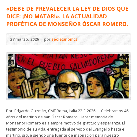
«DEBE DE PREVALECER LA LEY DE DIOS QUE
DICE: ¡NO MATAR!». LA ACTUALIDAD
PROFÉTICA DE MONSEÑOR ÓSCAR ROMERO.
27 marzo, 2026
por
secretariomcs
Por: Edgardo Guzmán, CMF Roma, Italia 22-3-2026 Celebramos 46
años del martirio de san Óscar Romero. Hacer memoria de
Monseñor Romero es siempre motivo de gratitud y esperanza. El
testimonio de su vida, entregada al servicio del Evangelio hasta el
martirio, sigue siendo una fuente de inspiración para nuestro