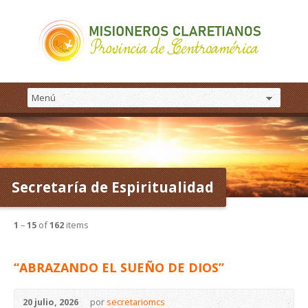
Secretaría de Espiritualidad
1
–
15
of
162
items
“ABRAZANDO EL SUEÑO DE DIOS”
20 julio, 2026
por
secretariomcs