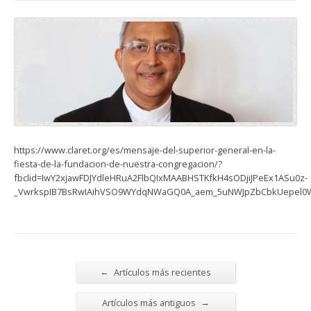
https://www.claret.org/es/mensaje-del-superior-general-en-la-
fiesta-de-la-fundacion-de-nuestra-congregacion/?
fbclid=IwY2xjawFDJYdleHRuA2FlbQIxMAABHSTKfkH4sODjiJPeEx1ASu0z-
_VwrkspIB7BsRwIAihVSO9WYdqNWaGQ0A_aem_5uNWJpZbCbkUepel0
←
Artículos más recientes
→
Artículos más antiguos