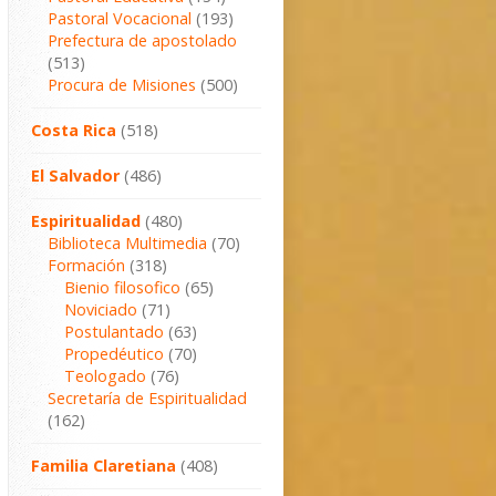
Pastoral Vocacional
(193)
Prefectura de apostolado
(513)
Procura de Misiones
(500)
Costa Rica
(518)
El Salvador
(486)
Espiritualidad
(480)
Biblioteca Multimedia
(70)
Formación
(318)
Bienio filosofico
(65)
Noviciado
(71)
Postulantado
(63)
Propedéutico
(70)
Teologado
(76)
Secretaría de Espiritualidad
(162)
Familia Claretiana
(408)