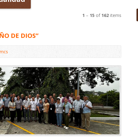
1
–
15
of
162
items
ÑO DE DIOS”
omcs