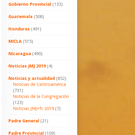
Gobierno Provincial
(133)
Guatemala
(508)
Honduras
(491)
MICLA
(515)
Nicaragua
(490)
Noticias JMJ 2019
(4)
Noticias y actualidad
(852)
Noticias de Centroamérica
(731)
Noticias de la Congregación
(123)
Noticias JMJ+fc 2019
(7)
Padre General
(21)
Padre Provincial
(109)