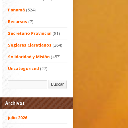
Panamá
(524)
Recursos
(7)
Secretario Provincial
(81)
Seglares Claretianos
(264)
Solidaridad y Misión
(457)
Uncategorized
(27)
Buscar
Buscar
Archivos
julio 2026