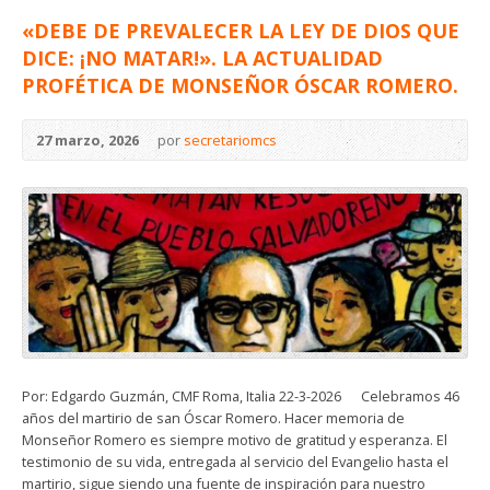
«DEBE DE PREVALECER LA LEY DE DIOS QUE
DICE: ¡NO MATAR!». LA ACTUALIDAD
PROFÉTICA DE MONSEÑOR ÓSCAR ROMERO.
27 marzo, 2026
por
secretariomcs
Por: Edgardo Guzmán, CMF Roma, Italia 22-3-2026 Celebramos 46
años del martirio de san Óscar Romero. Hacer memoria de
Monseñor Romero es siempre motivo de gratitud y esperanza. El
testimonio de su vida, entregada al servicio del Evangelio hasta el
martirio, sigue siendo una fuente de inspiración para nuestro