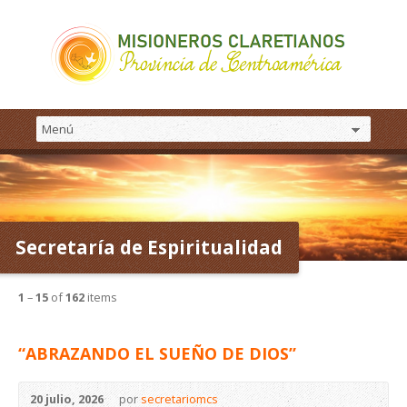
Secretaría de Espiritualidad
1
–
15
of
162
items
“ABRAZANDO EL SUEÑO DE DIOS”
20 julio, 2026
por
secretariomcs