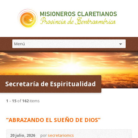
Secretaría de Espiritualidad
1
–
15
of
162
items
“ABRAZANDO EL SUEÑO DE DIOS”
20 julio, 2026
por
secretariomcs