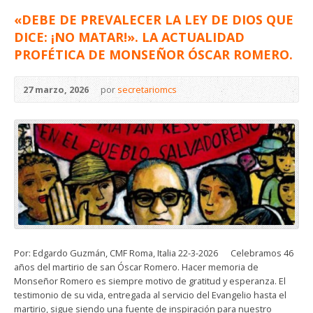
«DEBE DE PREVALECER LA LEY DE DIOS QUE
DICE: ¡NO MATAR!». LA ACTUALIDAD
PROFÉTICA DE MONSEÑOR ÓSCAR ROMERO.
27 marzo, 2026
por
secretariomcs
Por: Edgardo Guzmán, CMF Roma, Italia 22-3-2026 Celebramos 46
años del martirio de san Óscar Romero. Hacer memoria de
Monseñor Romero es siempre motivo de gratitud y esperanza. El
testimonio de su vida, entregada al servicio del Evangelio hasta el
martirio, sigue siendo una fuente de inspiración para nuestro