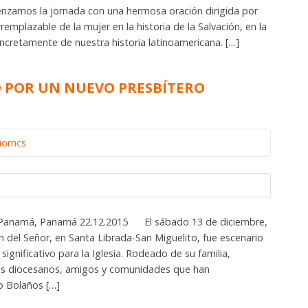
zamos la jornada con una hermosa oración dirigida por
rremplazable de la mujer en la historia de la Salvación, en la
ncretamente de nuestra historia latinoamericana. […]
D POR UN NUEVO PRESBÍTERO
riomcs
 Panamá, Panamá 22.12.2015 El sábado 13 de diciembre,
ón del Señor, en Santa Librada-San Miguelito, fue escenario
nificativo para la Iglesia. Rodeado de su familia,
es diocesanos, amigos y comunidades que han
 Bolaños […]