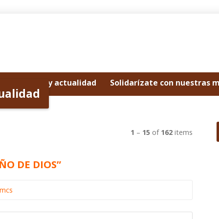
Noticias y actualidad
Solidarízate con nuestras 
tualidad
1
–
15
of
162
items
ÑO DE DIOS”
omcs